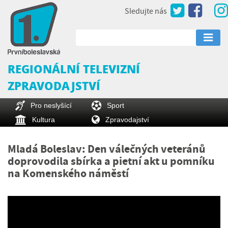
Sledujte nás
REGIONÁLNÍ TELEVIZNÍ
ZPRAVODAJSTVÍ
Pro neslyšící
Sport
Kultura
Zpravodajství
Mladá Boleslav: Den válečných veteránů
doprovodila sbírka a pietní akt u pomníku
na Komenského náměstí