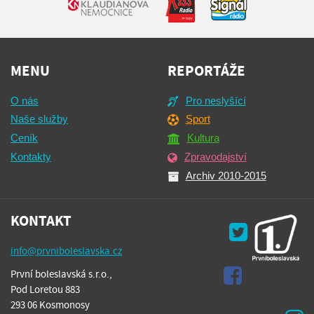
MENU
REPORTÁŽE
O nás
Pro neslyšící
Naše služby
Sport
Ceník
Kultura
Kontakty
Zpravodajství
Archiv 2010-2015
KONTAKT
info@prvniboleslavska.cz
První boleslavská s.r.o.,
Pod Loretou 883
293 06 Kosmonosy