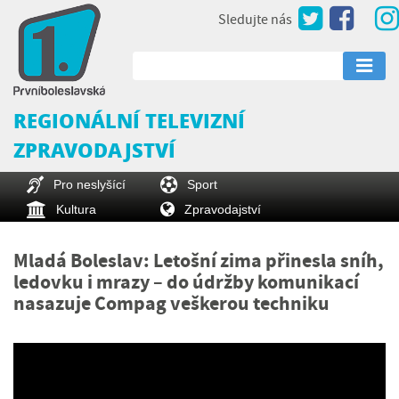
Sledujte nás
REGIONÁLNÍ TELEVIZNÍ
ZPRAVODAJSTVÍ
Pro neslyšící
Sport
Kultura
Zpravodajství
Mladá Boleslav: Letošní zima přinesla sníh,
ledovku i mrazy – do údržby komunikací
nasazuje Compag veškerou techniku