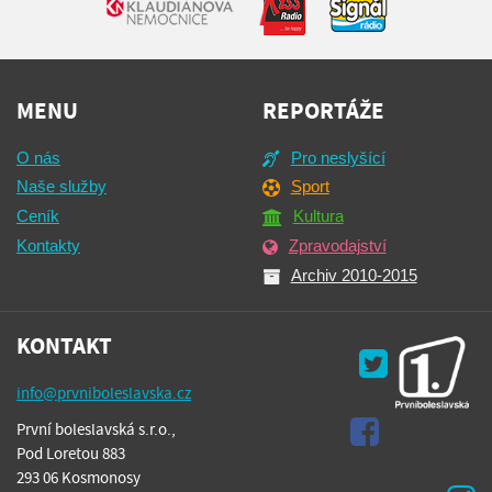
MENU
REPORTÁŽE
O nás
Pro neslyšící
Naše služby
Sport
Ceník
Kultura
Kontakty
Zpravodajství
Archiv 2010-2015
KONTAKT
info@prvniboleslavska.cz
První boleslavská s.r.o.,
Pod Loretou 883
293 06 Kosmonosy