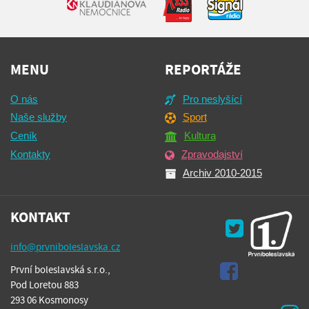
MENU
REPORTÁŽE
O nás
Pro neslyšící
Naše služby
Sport
Ceník
Kultura
Kontakty
Zpravodajství
Archiv 2010-2015
KONTAKT
info@prvniboleslavska.cz
První boleslavská s.r.o.,
Pod Loretou 883
293 06 Kosmonosy