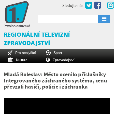
Sledujte nás
REGIONÁLNÍ TELEVIZNÍ
ZPRAVODAJSTVÍ
Pro neslyšící
Sport
Kultura
Zpravodajství
Mladá Boleslav: Město ocenilo příslušníky
Integrovaného záchraného systému, cenu
převzali hasiči, policie i záchranka