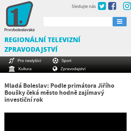
Sledujte nás
REGIONÁLNÍ TELEVIZNÍ
ZPRAVODAJSTVÍ
Pro neslyšící
Sport
Kultura
Zpravodajství
Mladá Boleslav: Podle primátora Jiřího
Boušky čeká město hodně zajímavý
investiční rok