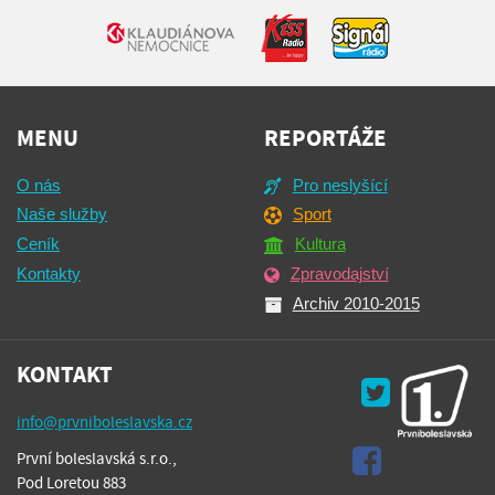
MENU
REPORTÁŽE
O nás
Pro neslyšící
Naše služby
Sport
Ceník
Kultura
Kontakty
Zpravodajství
Archiv 2010-2015
KONTAKT
info@prvniboleslavska.cz
První boleslavská s.r.o.,
Pod Loretou 883