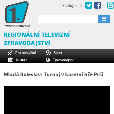
Sledujte nás
REGIONÁLNÍ TELEVIZNÍ
ZPRAVODAJSTVÍ
Pro neslyšící
Sport
Kultura
Zpravodajství
Mladá Boleslav: Turnaj v karetní hře Prší