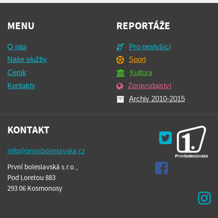
MENU
REPORTÁŽE
O nás
Pro neslyšící
Naše služby
Sport
Ceník
Kultura
Kontakty
Zpravodajství
Archiv 2010-2015
KONTAKT
info@prvniboleslavska.cz
První boleslavská s.r.o.,
Pod Loretou 883
293 06 Kosmonosy