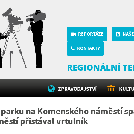
REPORTÁŽE
NAŠE
KONTAKTY
REGIONÁLNÍ TE
ZPRAVODAJSTVÍ
KULT
V parku na Komenského náměstí sp
ěstí přistával vrtulník