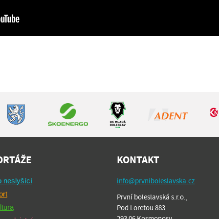
ORTÁŽE
KONTAKT
info@prvniboleslavska.cz
 neslyšící
ort
První boleslavská s.r.o.,
ltura
Pod Loretou 883
293 06 Kosmonosy