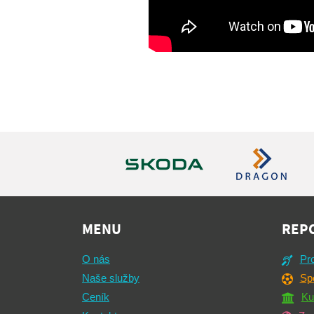
MENU
REP
O nás
Pro
Naše služby
Sp
Ceník
Ku