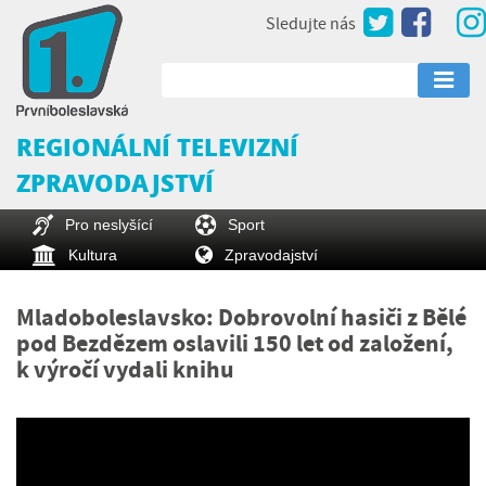
Sledujte nás
REGIONÁLNÍ TELEVIZNÍ
ZPRAVODAJSTVÍ
Pro neslyšící
Sport
Kultura
Zpravodajství
Mladoboleslavsko: Dobrovolní hasiči z Bělé
pod Bezdězem oslavili 150 let od založení,
k výročí vydali knihu