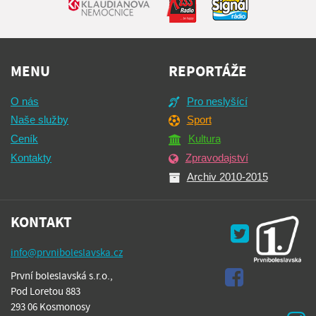
MENU
REPORTÁŽE
O nás
Pro neslyšící
Naše služby
Sport
Ceník
Kultura
Kontakty
Zpravodajství
Archiv 2010-2015
KONTAKT
info@prvniboleslavska.cz
První boleslavská s.r.o.,
Pod Loretou 883
293 06 Kosmonosy